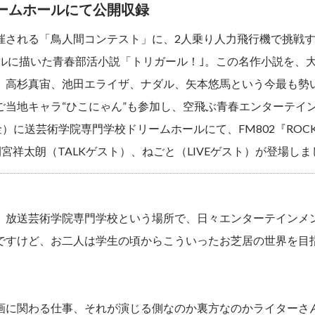
ームホールにて公開収録
催される「鳥人間コンテスト」に、2人乗り人力飛行機で挑戦
rial”をモデルに描いた青春部活小説「トリガール！｣。この名作小
、高杉真宙、池田エライザ、ナダル、矢本悠馬という今最も勢
ご当地キャラ“ひこにゃん”も参加し、空飛ぶ青春エンターテイ
送芸術学院専門学校ドリームホールにて、FM802『ROCK KIDS 
間宮祥太朗（TALKゲスト）、ねごと（LIVEゲスト）が登場しま
、放送芸術学院専門学校という場所で、日々エンターテインメ
ですけど、お二人は学生の頃からこういったお芝居の世界を目
画に関わる仕事、それが演じる側なのか裏方なのかライターさ