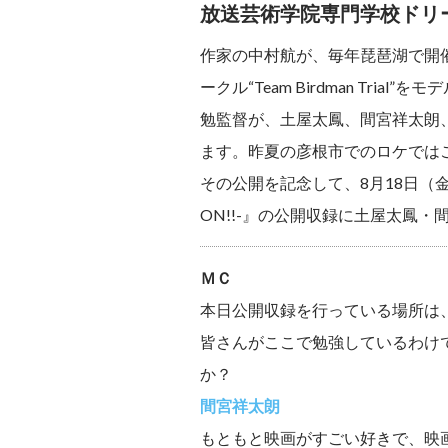
放送芸術学院専門学校ドリ
作家の中村航が、毎年琵琶湖で開
ークル“Team Birdman T
勉監督が、土屋太鳳、間宮祥太朗
ます。昨夏の彦根市でのロケでは
その公開を記念して、8月18日（金）に
ON!!-』の公開収録に土屋太鳳・
ＭＣ
本日公開収録を行っている場所は
皆さんがここで勉強しているわけ
か？
間宮祥太朗
もともと映画がすごい好きで、映