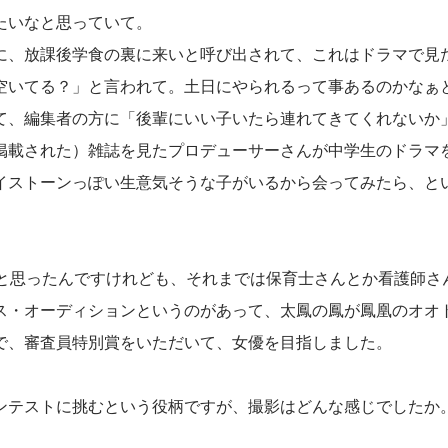
たいなと思っていて。
に、放課後学食の裏に来いと呼び出されて、これはドラマで見
空いてる？」と言われて。土日にやられるって事あるのかなぁ
て、編集者の方に「後輩にいい子いたら連れてきてくれないか
掲載された）雑誌を見たプロデューサーさんが中学生のドラマ
イストーンっぽい生意気そうな子がいるから会ってみたら、と
なと思ったんですけれども、それまでは保育士さんとか看護師さ
ス・オーディションというのがあって、太鳳の鳳が鳳凰のオオ
で、審査員特別賞をいただいて、女優を目指しました。
ンテストに挑むという役柄ですが、撮影はどんな感じでしたか