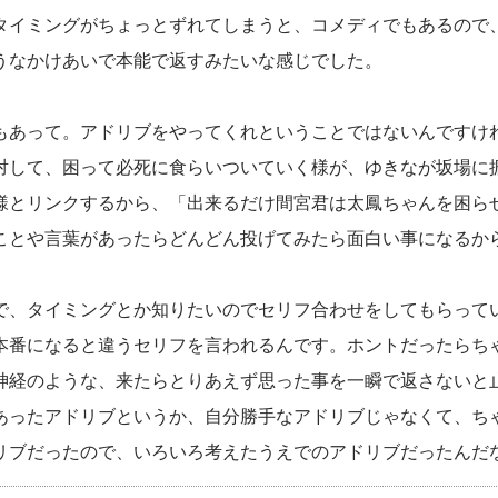
タイミングがちょっとずれてしまうと、コメディでもあるので
うなかけあいで本能で返すみたいな感じでした。
もあって。アドリブをやってくれということではないんですけ
対して、困って必死に食らいついていく様が、ゆきなが坂場に
様とリンクするから、「出来るだけ間宮君は太鳳ちゃんを困ら
ことや言葉があったらどんどん投げてみたら面白い事になるか
で、タイミングとか知りたいのでセリフ合わせをしてもらって
本番になると違うセリフを言われるんです。ホントだったらち
神経のような、来たらとりあえず思った事を一瞬で返さないと
あったアドリブというか、自分勝手なアドリブじゃなくて、ち
リブだったので、いろいろ考えたうえでのアドリブだったんだ