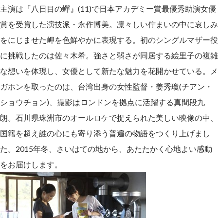
主演は『八日目の蟬』(11)で日本アカデミー賞最優秀助演女優
賞を受賞した演技派・永作博美。凛々しい佇まいの中に哀しみ
をにじませた岬を色鮮やかに表現する。初のシングルマザー役
に挑戦したのは佐々木希。強さと弱さが同居する絵里子の複雑
な想いを体現し、女優として新たな魅力を花開かせている。メ
ガホンを取ったのは、台湾出身の女性監督・姜秀瓊(チアン・
ショウチョン)、撮影はロンドンを拠点に活躍する真間段九
朗。石川県珠洲市のオールロケで捉えられた美しい映像の中、
国籍を超え誰の心にも寄り添う普遍の物語をつくり上げまし
た。2015年冬、さいはての地から、あたたかく心地よい感動
をお届けします。