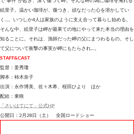
で“事件”が起き、深く傷つく岬。そんな岬の為に珈琲を淹れる
絵里子。温かい珈琲が、傷つき、頑なだった心を溶かしてい
く…。いつしか4人は家族のように支え合って暮らし始める。
そんな中、絵里子は岬が最果ての地にやって来た本当の理由を
知ることに。それは、漁師だった岬の父にまつわるもの。そし
て父について衝撃の事実が岬にもたらされ…。
STAFF&CAST
監督：姜秀瓊
脚本：柿木奈子
出演：永作博美、佐々木希、桜田ひより ほか
配給：東映
「さいはてにて」公式HP
公開日：2月28日（土） 全国ロードショー