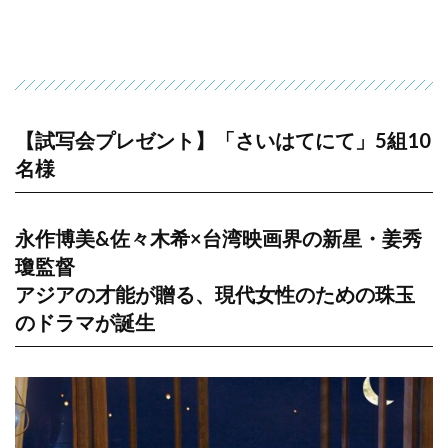
【試写会プレゼント】「さいはてにて」5組10
名様
永作博美&佐々木希×台湾映画界の新星・姜秀
瓊監督
アジアの才能が贈る、現代女性のための珠玉
のドラマが誕生