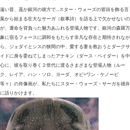
遠い昔、遥か銀河の彼方で…スター・ウォーズの冒頭を飾る言
葉から始まる壮大なサーガ（叙事詩）を語る上で欠かせないの
が、運命を背負った魅力あふれる登場人物です。銀河の森羅万
象に宿るフォースに調和をもたらす非凡な存在と期待されなが
ら、ジェダイとシスの狭間の中、愛する妻を救おうとダークサ
イドに身を委ねてしまったアナキン（ダース・ベイダー）を中
心に、彼を取り巻く２世代に渡るさまざまな登場人物（ルー
ク、レイア、ハン・ソロ、ヨーダ、オビ=ワン・ケノービ
等々）の肖像画が、私たちにスター・ウォーズ・サーガを雄弁
に語りかけます。