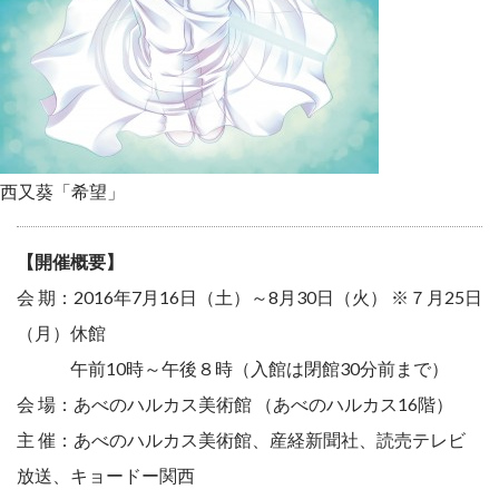
西又葵「希望」
【開催概要】
会 期：2016年7月16日（土）～8月30日（火） ※７月25日
（月）休館
午前10時～午後８時（入館は閉館30分前まで）
会 場：あべのハルカス美術館 （あべのハルカス16階）
主 催：あべのハルカス美術館、産経新聞社、読売テレビ
放送、キョードー関西