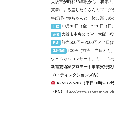
大阪市が昭和58年度から、将来
賞者による盛りだくさんのプログ
年好評の赤ちゃんと一緒に楽しめ
10月18日（金）〜20日（日
日程
大阪市中央公会堂・大阪市
会場
前売500円～2000円／当日は
料金
500円（前売、当日とも
体験講座
ウェルカムコンサート、ミニコンサ
新進芸術家プロモート事業実行委
（i・ディレクションズ内）
06-6372-6707（平日10時～17
（PC）
http://www.sakuya-kono