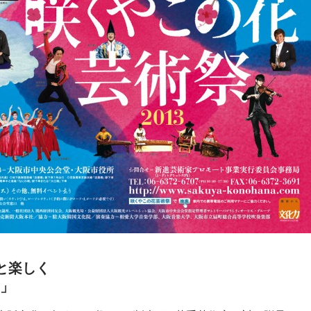
と楽しく
3」