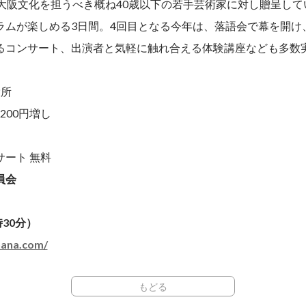
の大阪文化を担うべき概ね40歳以下の若手芸術家に対し贈呈し
ラムが楽しめる3日間。4回目となる今年は、落語会で幕を開け
るコンサート、出演者と気軽に触れ合える体験講座なども多数
）
役所
200円増し
）
ート 無料
員会
時30分）
hana.com/
もどる