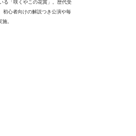
ている「咲くやこの花賞」。歴代受
、初心者向けの解説つき公演や毎
実施。