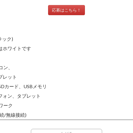
応募はこちら！
ック)
ワイトです
コン、
レット
ード、USBメモリ
ン、タブレット
ーク
接続)