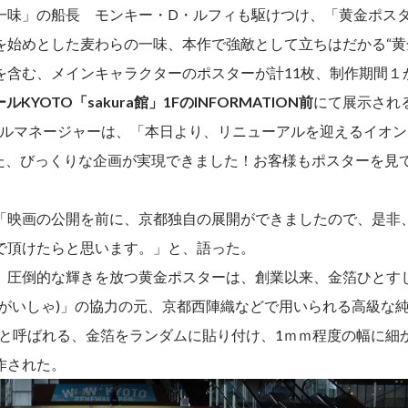
一味」の船長 モンキー・D・ルフィも駆けつけ、「黄金ポス
を始めとした麦わらの一味、本作で強敵として立ちはだかる“黄
を含む、メインキャラクターのポスターが計11枚、制作期間１
ルKYOTO「sakura館」1FのINFORMATION前
にて展示され
ラルマネージャーは、「本日より、リニューアルを迎えるイオン
チした、びっくりな企画が実現できました！お客様もポスターを
「映画の公開を前に、京都独自の展開ができましたので、是非
で頂けたらと思います。」と、語った。
、圧倒的な輝きを放つ黄金ポスターは、創業以来、金箔ひとすじ
きがいしゃ)」の協力の元、京都西陣織などで用いられる高級な
)”と呼ばれる、金箔をランダムに貼り付け、1ｍｍ程度の幅に
作された。