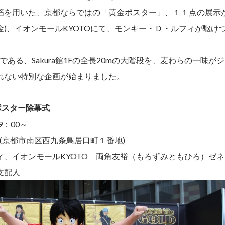
箔を用いた、京都ならではの「黄金ポスター」、１１点の展示
(金)、イオンモールKYOTOにて、モンキー・Ｄ・ルフィが駆
である、Sakura館1Fの全長20mの大階段を、麦わらの一味が
れない特別な企画が始まりました。
黄金ポスター除幕式
AM9：00～
(京都市南区西九条鳥居口町１番地)
ィ、イオンモールKYOTO 両角友裕（もろずみともひろ）ゼ
支配人