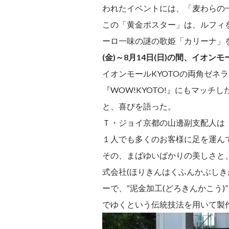
われたイベントには、「麦わらの
この「黄金ポスター」は、ルフィ
ーロ一味の謎の歌姫「カリーナ」
(金)～8月14日(日)の間、イオンモー
イオンモールKYOTOの両角ゼネ
『WOW!KYOTO!』にもマッ
と、喜びを語った。
Ｔ・ジョイ京都の山邊副支配人は
１人でも多くのお客様に足を運ん
その、まばゆいばかりの美しさと
式会社(ほりきんはくふんかぶし
ーで、“泥金加工(どろきんかこう
でゆくという伝統技法を用いて製