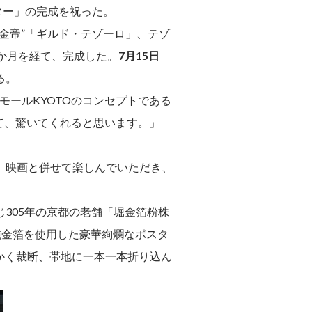
ター」の完成を祝った。
金帝”「ギルド・テゾーロ」、テゾ
か月を経て、完成した。
7月15日
る。
モールKYOTOのコンセプトである
見て、驚いてくれると思います。」
、映画と併せて楽しんでいただき、
305年の京都の老舗「堀金箔粉株
純金箔を使用した豪華絢爛なポスタ
細かく裁断、帯地に一本一本折り込ん