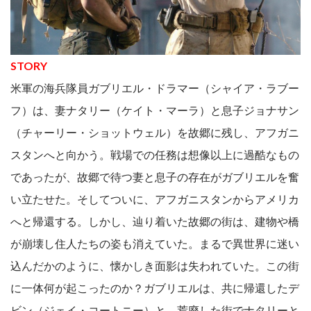
STORY
米軍の海兵隊員ガブリエル・ドラマー（シャイア・ラブー
フ）は、妻ナタリー（ケイト・マーラ）と息子ジョナサン
（チャーリー・ショットウェル）を故郷に残し、アフガニ
スタンへと向かう。戦場での任務は想像以上に過酷なもの
であったが、故郷で待つ妻と息子の存在がガブリエルを奮
い立たせた。そしてついに、アフガニスタンからアメリカ
へと帰還する。しかし、辿り着いた故郷の街は、建物や橋
が崩壊し住人たちの姿も消えていた。まるで異世界に迷い
込んだかのように、懐かしき面影は失われていた。この街
に一体何が起こったのか？ガブリエルは、共に帰還したデ
ビン（ジェイ・コートニー）と、荒廃した街でナタリーと