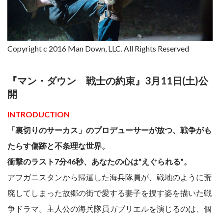
Copyright c 2016 Man Down, LLC. All Rights Reserved
『マン・ダウン 戦士の約束』3月11日(土)公
開
INTRODUCTION
「裏切りのサーカス」のプロデューサーが放つ、戦争がも
たらす傷跡と不条理な世界。
衝撃のラスト7分46秒、あなたの心は“えぐられる”。
アフガニスタンから帰還した海兵隊員が、戦地のように荒
廃してしまった故郷の街で愛する妻子を捜す姿を描いた戦
争ドラマ。主人公の海兵隊員ガブリエルを演じるのは、個