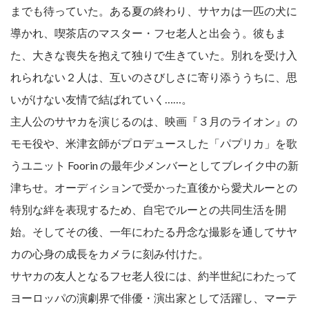
までも待っていた。ある夏の終わり、サヤカは一匹の犬に
導かれ、喫茶店のマスター・フセ老人と出会う。彼もま
た、大きな喪失を抱えて独りで生きていた。別れを受け入
れられない２人は、互いのさびしさに寄り添ううちに、思
いがけない友情で結ばれていく……。
主人公のサヤカを演じるのは、映画『３月のライオン』の
モモ役や、米津玄師がプロデュースした「パプリカ」を歌
うユニット Foorin の最年少メンバーとしてブレイク中の新
津ちせ。オーディションで受かった直後から愛犬ルーとの
特別な絆を表現するため、自宅でルーとの共同生活を開
始。そしてその後、一年にわたる丹念な撮影を通してサヤ
カの心身の成長をカメラに刻み付けた。
サヤカの友人となるフセ老人役には、約半世紀にわたって
ヨーロッパの演劇界で俳優・演出家として活躍し、マーテ