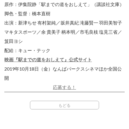
原作：伊集院静「駅までの道をおしえて」（講談社文庫）
脚色・監督：橋本直樹
出演：新津ちせ 有村架純／坂井真紀 滝藤賢一 羽田美智子
マキタスポーツ／余 貴美子 柄本明／市毛良枝 塩見三省／
笈田ヨシ
配給：キュー・テック
映画『駅までの道をおしえて』公式サイト
2019年10月18日（金）なんばパークスシネマほか全国公
開
応募する！
もどる