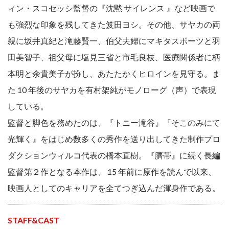
ィン・スコセッシ監督の『沈黙 サイレンス 』など映画で
も強烈な印象を残してきた笈田ヨシ。その他、サヤカの両
親に坂井真紀と滝藤賢一、伯父夫婦にマキタスポーツと羽
田美智子、祖父母に塩見三省と市毛良枝、医療関係者に柄
本明と余貴美子が扮し、あたたかくヒロインを見守る。ま
た 10 年後のサヤカを有村架純がモノローグ（声）で表現
している。
監督と脚色を務めたのは、『トニー滝谷』『そこのみにて
光輝く』をはじめ数多くの秀作を送り出してきた制作プロ
ダクションウィルコ代表の橋本直樹。『臍帯』に続く長編
監督第２作となる本作は、 15 年前に原作を読んで以来、
映画人としてのキャリアを全てつぎ込んだ渾身作である。
STAFF&CAST