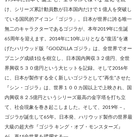
け、シリーズ累計動員数が日本国内だけで１億人を突破し
ている国民的アイコン「ゴジラ」。日本が世界に誇る唯一
無二のキャラクターであるゴジラが、本年2019年に生誕
65周年を迎えます。2014年に10年ぶりとなる“復活”を遂
げたハリウッド版『GODZILLA ゴジラ』は、全世界でオー
プニング成績1位を樹立し、日本国内興収３２億円、全世
界興収５３０億円という大ヒットを記録。そして2016年
に、日本が製作する全く新しいゴジラとして“再生”させた
『シン・ゴジラ』は、世界１００カ国以上で上映され、国
内興収８２.5億円というシリーズ最高の金字塔を打ち立
て、社会現象を巻き起こしました。そして、2019年－。
ゴジラが誕生して65年。日本発、ハリウッド製作の世界最
大級の超大作『ゴジラ キング・オブ・モンスターズ』
が、再び全世界を蹂躙する―。